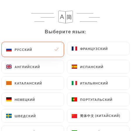
Выберите язык:
Выберите язык:
ФРАНЦУЗСКИЙ
ФРАНЦУЗСКИЙ
РУССКИЙ
РУССКИЙ
1465 МНЕНИЙ
АНГЛИЙСКИЙ
АНГЛИЙСКИЙ
ИСПАНСКИЙ
ИСПАНСКИЙ
RESTAURANT GASTRONOMIQUE
КАТАЛАНСКИЙ
КАТАЛАНСКИЙ
ИТАЛЬЯНСКИЙ
ИТАЛЬЯНСКИЙ
106 Cours Gambetta
69007 Lyon France
НЕМЕЦКИЙ
НЕМЕЦКИЙ
ПОРТУГАЛЬСКИЙ
ПОРТУГАЛЬСКИЙ
简体中文 (КИТАЙСКИЙ)
简体中文 (КИТАЙСКИЙ)
ШВЕДСКИЙ
ШВЕДСКИЙ