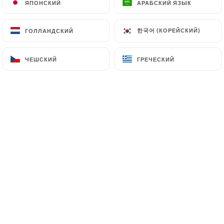
Toute l'équipe du Suprême vous
ЯПОНСКИЙ
ЯПОНСКИЙ
АРАБСКИЙ ЯЗЫК
АРАБСКИЙ ЯЗЫК
accueille au sein de notre
restaurant. We also speak English,
한국어 (КОРЕЙСКИЙ)
한국어 (КОРЕЙСКИЙ)
ГОЛЛАНДСКИЙ
ГОЛЛАНДСКИЙ
we are happy to welcome our anglo-
saxon friends. Les chiens, même
ЧЕШСКИЙ
ЧЕШСКИЙ
ГРЕЧЕСКИЙ
ГРЕЧЕСКИЙ
petits, ne sont pas acceptés. Merci
de votre compréhension.
Кто мы?
Venez partager un moment de
convivialité au sein d'une salle
climatisée.