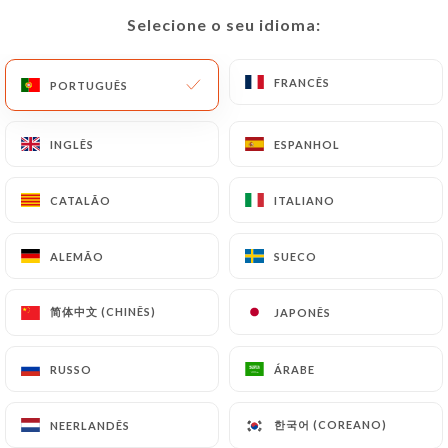
Selecione o seu idioma:
Selecione o seu idioma:
PT
MENU
FRANCÊS
FRANCÊS
PORTUGUÊS
PORTUGUÊS
INGLÊS
INGLÊS
ESPANHOL
ESPANHOL
/
PÁGINA INICIAL
CONTACTO
CATALÃO
CATALÃO
ITALIANO
ITALIANO
Contacto
ALEMÃO
ALEMÃO
SUECO
SUECO
简体中文 (CHINÊS)
简体中文 (CHINÊS)
JAPONÊS
JAPONÊS
RUSSO
RUSSO
ÁRABE
ÁRABE
Le Suprême
한국어 (COREANO)
한국어 (COREANO)
NEERLANDÊS
NEERLANDÊS