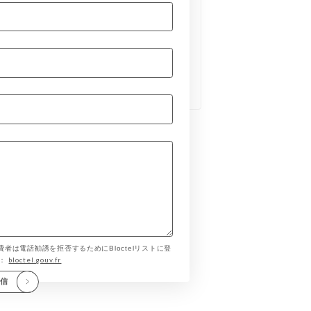
費者は電話勧誘を拒否するためにBloctelリストに登
bloctel.gouv.fr
す：
送信