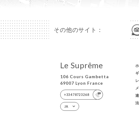
その他のサイト：
Le Suprême
106 Cours Gambetta
69007 Lyon France
+33478723268
JA