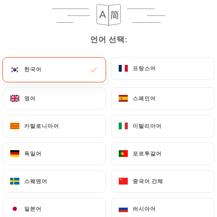
언어 선택:
언어 선택:
프랑스어
프랑스어
한국어
한국어
영어
영어
스페인어
스페인어
1465 리뷰
RESTAURANT GASTRONOMIQUE
카탈로니아어
카탈로니아어
이탈리아어
이탈리아어
106 Cours Gambetta
69007 Lyon France
독일어
독일어
포르투갈어
포르투갈어
스웨덴어
스웨덴어
중국어 간체
중국어 간체
일본어
일본어
러시아어
러시아어