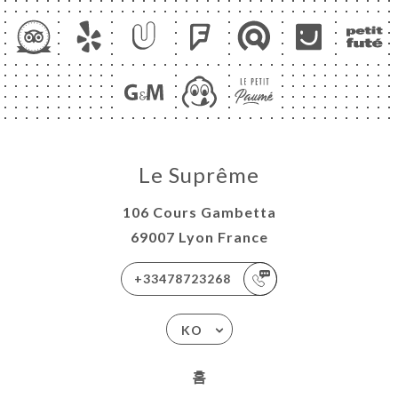
Le Suprême
106 Cours Gambetta
69007 Lyon France
+33478723268
KO
홈