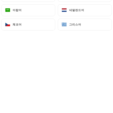
Toute l'équipe du Suprême vous
accueille au sein de notre
아랍어
아랍어
네덜란드어
네덜란드어
restaurant. We also speak English,
we are happy to welcome our anglo-
체코어
체코어
그리스어
그리스어
saxon friends. Les chiens, même
petits, ne sont pas acceptés. Merci
de votre compréhension.
소개
Venez partager un moment de
convivialité au sein d'une salle
climatisée.