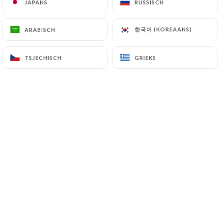
Toute l'équipe du Suprême vous
JAPANS
JAPANS
RUSSISCH
RUSSISCH
accueille au sein de notre
restaurant. We also speak English,
한국어 (KOREAANS)
한국어 (KOREAANS)
ARABISCH
ARABISCH
we are happy to welcome our anglo-
saxon friends. Les chiens, même
TSJECHISCH
TSJECHISCH
GRIEKS
GRIEKS
petits, ne sont pas acceptés. Merci
de votre compréhension.
Wie zijn wij?
Venez partager un moment de
convivialité au sein d'une salle
climatisée.