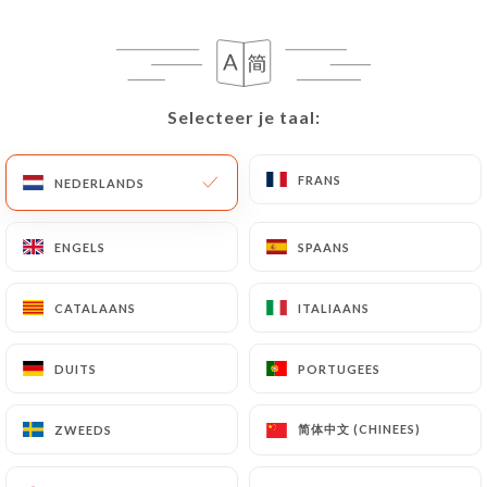
Selecteer je taal:
Selecteer je taal:
FRANS
FRANS
NEDERLANDS
NEDERLANDS
1465 REVIEW
ENGELS
ENGELS
SPAANS
SPAANS
RESTAURANT GASTRONOMIQUE
CATALAANS
CATALAANS
ITALIAANS
ITALIAANS
106 Cours Gambetta
69007 Lyon France
DUITS
DUITS
PORTUGEES
PORTUGEES
简体中文 (CHINEES)
简体中文 (CHINEES)
ZWEEDS
ZWEEDS