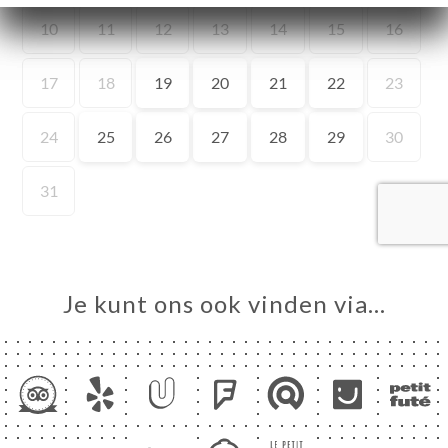
ME
VEREN
ERIJ
IEW
NU
TACT
Je kunt ons ook vinden via…