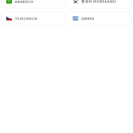
한국어 (KOREAANS)
한국어 (KOREAANS)
ARABISCH
ARABISCH
NL
MENU
TSJECHISCH
TSJECHISCH
GRIEKS
GRIEKS
/
HOME
RESERVERING
Reservering