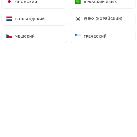
Toute l'équipe du Suprême vous
ЯПОНСКИЙ
ЯПОНСКИЙ
АРАБСКИЙ ЯЗЫК
АРАБСКИЙ ЯЗЫК
accueille au sein de notre
restaurant. We also speak English,
한국어 (КОРЕЙСКИЙ)
한국어 (КОРЕЙСКИЙ)
ГОЛЛАНДСКИЙ
ГОЛЛАНДСКИЙ
we are happy to welcome our anglo-
saxon friends. Les chiens, même
ЧЕШСКИЙ
ЧЕШСКИЙ
ГРЕЧЕСКИЙ
ГРЕЧЕСКИЙ
petits, ne sont pas acceptés. Merci
de votre compréhension.
Кто мы?
Venez partager un moment de
convivialité au sein d'une salle
climatisée.