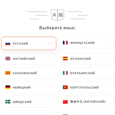
Выберите язык:
Выберите язык:
ФРАНЦУЗСКИЙ
ФРАНЦУЗСКИЙ
РУССКИЙ
РУССКИЙ
1465 МНЕНИЙ
АНГЛИЙСКИЙ
АНГЛИЙСКИЙ
ИСПАНСКИЙ
ИСПАНСКИЙ
RESTAURANT GASTRONOMIQUE
КАТАЛАНСКИЙ
КАТАЛАНСКИЙ
ИТАЛЬЯНСКИЙ
ИТАЛЬЯНСКИЙ
106 Cours Gambetta
69007 Lyon France
НЕМЕЦКИЙ
НЕМЕЦКИЙ
ПОРТУГАЛЬСКИЙ
ПОРТУГАЛЬСКИЙ
简体中文 (КИТАЙСКИЙ)
简体中文 (КИТАЙСКИЙ)
ШВЕДСКИЙ
ШВЕДСКИЙ