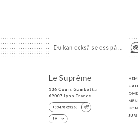
Du kan också se oss på …
Le Suprême
HEM
GAL
106 Cours Gambetta
OM
69007 Lyon France
MEN
+33478723268
KON
JUR
SV