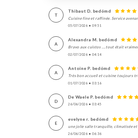
Thibaut D. bedömd
T
Cuisine fine et raffinée. Service avena
05/07/2026
•
09:51
Alexandra M. bedömd
A
Bravo aux cuistos ….tout était vraime
02/07/2026
•
04:14
Antoine P. bedömd
A
Très bon accueil et cuisine toujours tr
01/07/2026
•
03:16
De Waele P. bedömd
D
26/06/2026
•
03:45
evelyne r. bedömd
E
une jolie salle tranquille, climatisée
26/06/2026
•
06:36