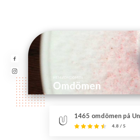
/
HEM
OMDÖMEN
Omdömen
1465 omdömen på Uni
4.8 / 5