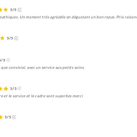
5/5
ympathiques. Un moment très agréable en dégustant un bon repas. Prix raison
5/5
5/5
ue convivial, avec un service aux petits soins.
5/5
e et le service et le cadre sont superbes merci
5/5