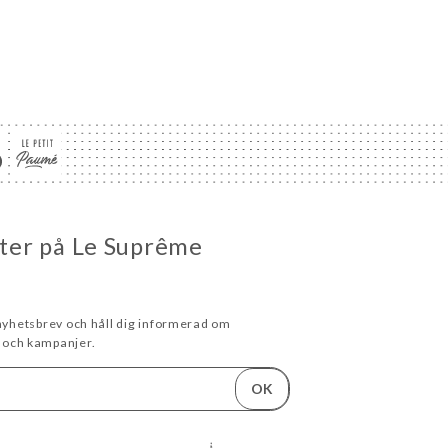
heter på Le Suprême
 nyhetsbrev och håll dig informerad om
och kampanjer.
OK