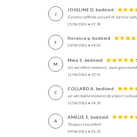
JOSELINE D. bedömd
J
Cuisine raffinée accueil et service s
25/06/2026
•
07:38
florence p. bedömd
F
24/06/2026
•
04:02
Mme S. bedömd
M
Un excellent moment, aussi gourmand q
12/06/2026
•
10:41
COLLARD A. bedömd
C
un véritable moment de plaisir culinair
12/06/2026
•
04:30
AMELIE S. bedömd
A
Toujours excellent
09/06/2026
•
05:35