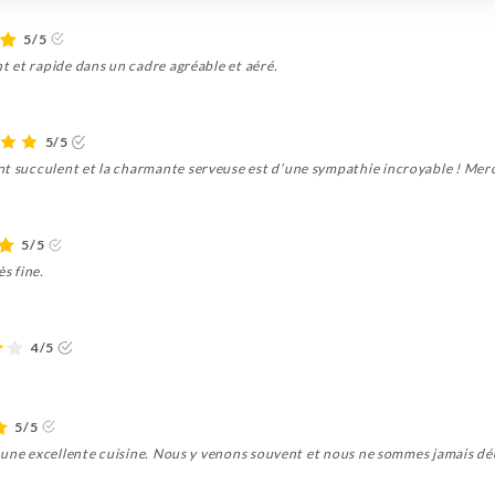
5/5
nt et rapide dans un cadre agréable et aéré.
5/5
nt succulent et la charmante serveuse est d’une sympathie incroyable ! Merc
5/5
ès fine.
4/5
5/5
 et une excellente cuisine. Nous y venons souvent et nous ne sommes jamais dé