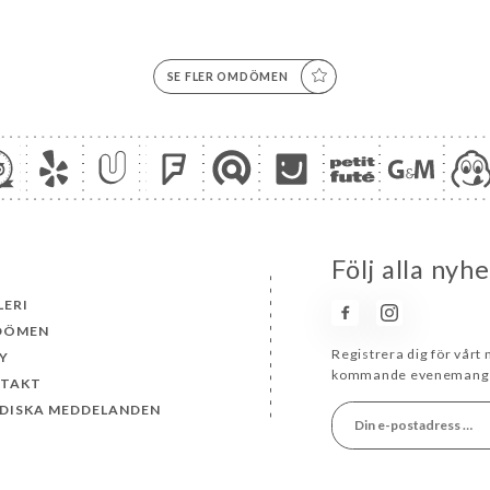
SE FLER OMDÖMEN
Följ alla ny
LERI
DÖMEN
Registrera dig för vårt
Y
kommande evenemang 
TAKT
IDISKA MEDDELANDEN